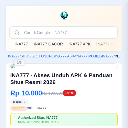
INA777
INA777 GACOR
INA777 APK
INA777 MOBILE
INA777
/
SITUS SLOT ONLINE
/
INA777 ASIA
/
INA777 MOBILE
/
INA777
/
INA777 - Akses Unduh APK & Panduan Situs Resmi 2026
1/6
INA777 - Akses Unduh APK & Panduan
Situs Resmi 2026
Rp 10.000
Rp 100.000
-90%
Terjual 2
INA777
SKU:
INA777
Authorized Situs INA777
💳
Situs Slot Online Resmi INA777