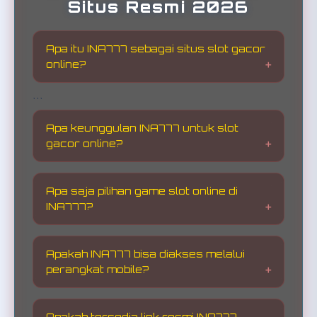
Situs Resmi 2026
Apa itu INA777 sebagai situs slot gacor
online?
INA777 dikenal sebagai situs slot gacor
```
online yang menyediakan berbagai pilihan
permainan slot populer dengan tampilan
Apa keunggulan INA777 untuk slot
modern, akses mudah, dan sistem yang
gacor online?
nyaman digunakan. Melalui INA777,
pengguna dapat menikmati pengalaman
INA777 menghadirkan layanan slot gacor
bermain slot online yang lebih praktis
online dengan pilihan game yang beragam,
setiap hari.
Apa saja pilihan game slot online di
tampilan ramah pengguna, serta akses
INA777?
cepat melalui desktop maupun mobile.
Bersama INA777, pengguna dapat
INA777 menyediakan berbagai pilihan
menemukan permainan slot online yang
game slot online dengan tema menarik,
mudah diakses dan cocok untuk berbagai
Apakah INA777 bisa diakses melalui
mulai dari slot klasik, slot modern, hingga
gaya bermain.
perangkat mobile?
permainan dengan fitur bonus yang lebih
variatif. Pilihan tersebut membuat INA777
Ya, INA777 mendukung akses melalui
menjadi tempat yang praktis untuk
perangkat mobile sehingga pengguna
mencari hiburan slot gacor online.
Apakah tersedia link resmi INA777