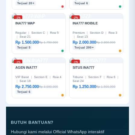
Terjual 20+
Terjual 6
-1%
-2%
INA777 WAP
INA777 MOBILE
Regular
|
Section C
|
Row 5
Premium
|
Section D
|
Row 3
|
Seat 21
|
Seat 15
Rp 1.500.000
Rp 2.000.000
Rp 1.750.000
Rp 2.300.000
Terjual 5
Terjual 200+
-1%
-1%
AGEN INA777
SITUS INA777
VIP Barat
|
Section E
|
Row 4
Tribune
|
Section F
|
Row 6
|
|
Seat 18
Seat 24
Rp 2.750.000
Rp 1.250.000
Rp 3.000.000
Rp 1.500.000
Terjual 6
BUTUH BANTUAN?
Hubungi kami melalui Official WhatsApp interaktif