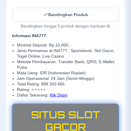
Bandingkan Produk
Bandingkan hingga 5 produk dengan bantuan AI
Informasi INA777:
Minimal Deposit: Rp.10.000,-
Jenis Permainan di INA777 : Sportsbook, Slot Gacor,
Togel Online, Live Casino
Metode Pembayaran: Transfer Bank, QRIS, E-Wallet,
Pulsa
Mata Uang: IDR (Indonesian Rupiah)
Jam Operasional: 24 Jam (Senin-Minggu)
Total Rating: 888.303.666
Rating: ⭐⭐⭐⭐⭐
Daftar Sekarang:
Klik Disini
SITUS SLOT
GACOR